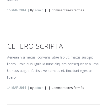
sur
By
admin
Commentaires fermés
15
MAR 2014
Eruditi
recusabo
pro
CETERO SCRIPTA
Aenean nisi metus, convallis vitae leo ut, mattis suscipit
libero. Proin quis ligula id nunc aliquam consequat at a urna.
Ut risus augue, facilisis vel tempus et, tincidunt egestas
libero.
sur
By
admin
Commentaires fermés
14
MAR 2014
Cetero
scripta