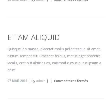
Rebum
vituperata
ETIAM ALIQUID
Quisque leo massa, placerat mollis pellentesque sit amet,
rutrum semper elit. Praesent finibus, metus eget pharetra
iaculis, erat nisi ultricies ex, euismod cursus purus ipsum a
enim.
sur
By
admin
Commentaires fermés
07
MAR 2014
Etiam
aliquid