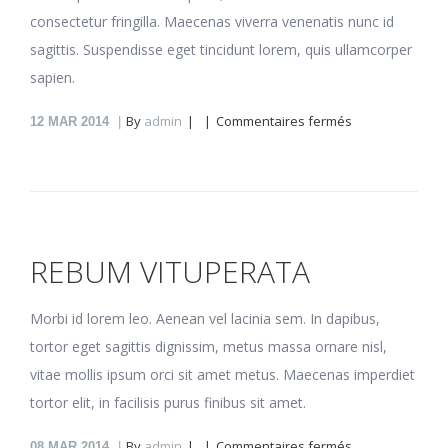
consectetur fringilla. Maecenas viverra venenatis nunc id
sagittis. Suspendisse eget tincidunt lorem, quis ullamcorper
sapien.
sur
By
admin
Commentaires fermés
12
MAR 2014
Hinc
debet
REBUM VITUPERATA
Morbi id lorem leo. Aenean vel lacinia sem. In dapibus,
tortor eget sagittis dignissim, metus massa ornare nisl,
vitae mollis ipsum orci sit amet metus. Maecenas imperdiet
tortor elit, in facilisis purus finibus sit amet.
sur
By
admin
Commentaires fermés
08
MAR 2014