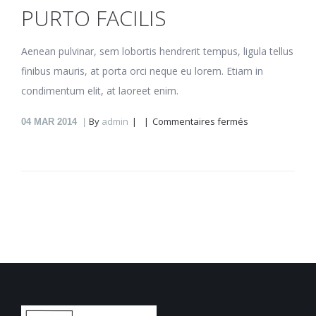
PURTO FACILIS
Aenean pulvinar, sem lobortis hendrerit tempus, ligula tellus
finibus mauris, at porta orci neque eu lorem. Etiam in
condimentum elit, at laoreet enim.
sur
By
admin
Commentaires fermés
04
MAR 2014
Purto
facilis