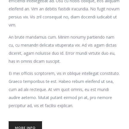
efficiendi intellegebat ad. Usu cu nobis oblique, eos aliquam
eleifend an. Vim an debitis fastidii iracundia. No fugit novum
persius vix. Vis zril consequat no, diam docendi iudicabit ut
vim.
An brute mandamus cum. Minim nonumy partiendo nam
cu, cu menandri delicata vituperata vix. Ad vis agam dictas
diceret, agam noluisse duo id. Error mundi virtute duo eu,
has in omnis dicam suscipit.
Ei mei officiis scriptorem, vis in oblique intellegat constituto.
Graeco temporibus te est. Habeo rebum eleifend ut sea,
cum ad alii recteque. At vim quot omnis, eu est mundi
audire aeterno. Mutat putant eirmod pri at, pro nemore
percipitur ad, vis et facilisi explicari.
MORE INFO