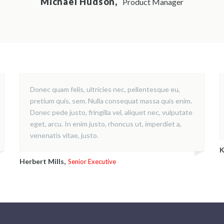
Michael Hudson,
Product Manager
Donec quam felis, ultricies nec, pellentesque eu,
pretium quis, sem. Nulla consequat massa quis enim.
Donec pede justo, fringilla vel, aliquet nec, vulputate
eget, arcu. In enim justo, rhoncus ut, imperdiet a,
venenatis vitae, justo.
K
Herbert Mills,
Senior Executive