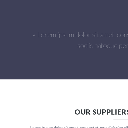
« Lorem ipsum dolor sit amet, con
sociis natoque pen
OUR SUPPLIER
omnis iste natus error sit voluptatem accusantium dol
iam, eaque ipsa quae ab illo inventore veritatis et quas
Lorem ipsum dolor sit amet, consectetuer adipiscing eli