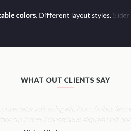
able colors.
Different layout styles.
Slider
WHAT OUT CLIENTS SAY
consectetur adipiscing elit. Nunc finibus fer
c rhoncus lorem. Pellentesque aliquam velit 