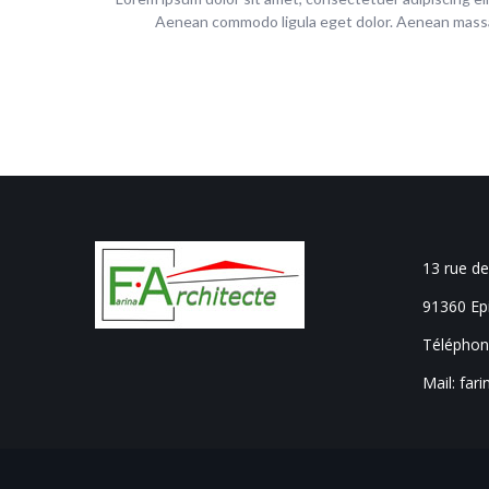
ta sunt explicabo.
Aenean commodo ligula eget dolor. Aenean mass
esigner
13 rue de
91360 Ep
Téléphon
Mail: far