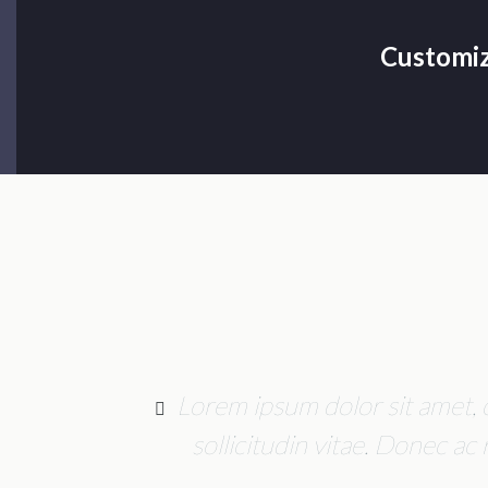
Customiz
agni
Lorem ipsum dolor sit amet, 
r sit
sollicitudin vitae. Donec a