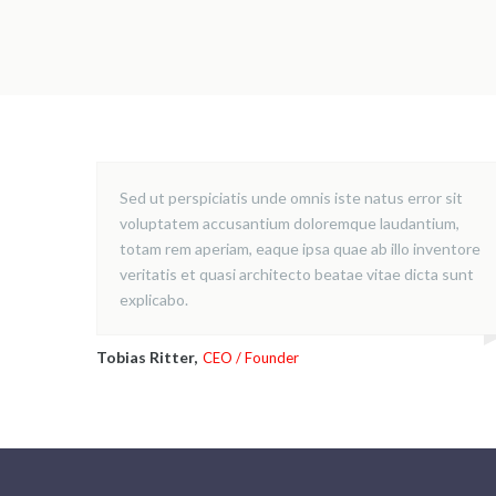
Sed ut perspiciatis unde omnis iste natus error sit
voluptatem accusantium doloremque laudantium,
totam rem aperiam, eaque ipsa quae ab illo inventore
veritatis et quasi architecto beatae vitae dicta sunt
explicabo.
Tobias Ritter,
CEO / Founder