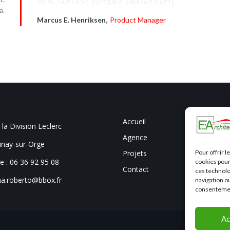
velit non est semper elementum.
a.
Marcus E. Henriksen,
Product Manager
Accueil
 la Division Leclerc
Agence
inay-sur-Orge
Projets
Pour offrir 
e :
06 36 92 95 08
cookies pour
Contact
ces technolo
ina.roberto@bbox.fr
navigation ou
consentement
Ac