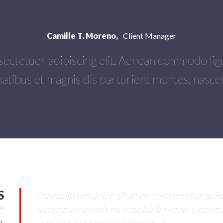
Camille T. Moreno,
Client Manager
sectetuer adipiscing elit. Aenean commodo li
atibus et magnis dis parturient montes, nascet
S
oremque
Lorem ipsum dolor sit amet, consectetur adipi
i
tempor venenatis mi sollicitudin vitae. Donec
t.