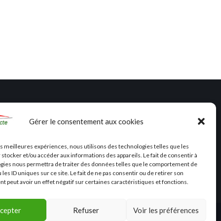
architecto
Samuel R. Z
Gérer le consentement aux cookies
les meilleures expériences, nous utilisons des technologies telles que les
 stocker et/ou accéder aux informations des appareils. Le fait de consentir à
gies nous permettra de traiter des données telles que le comportement de
 les ID uniques sur ce site. Le fait de ne pas consentir ou de retirer son
 peut avoir un effet négatif sur certaines caractéristiques et fonctions.
cepter
Refuser
Voir les préférences