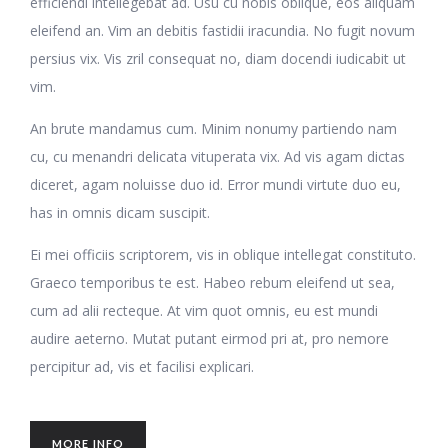
efficiendi intellegebat ad. Usu cu nobis oblique, eos aliquam
eleifend an. Vim an debitis fastidii iracundia. No fugit novum
persius vix. Vis zril consequat no, diam docendi iudicabit ut
vim.
An brute mandamus cum. Minim nonumy partiendo nam
cu, cu menandri delicata vituperata vix. Ad vis agam dictas
diceret, agam noluisse duo id. Error mundi virtute duo eu,
has in omnis dicam suscipit.
Ei mei officiis scriptorem, vis in oblique intellegat constituto.
Graeco temporibus te est. Habeo rebum eleifend ut sea,
cum ad alii recteque. At vim quot omnis, eu est mundi
audire aeterno. Mutat putant eirmod pri at, pro nemore
percipitur ad, vis et facilisi explicari.
MORE INFO